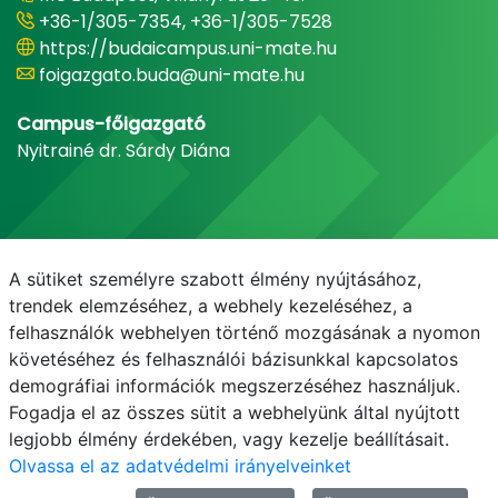
+36-1/305-7354, +36-1/305-7528
https://budaicampus.uni-mate.hu
foigazgato.buda@uni-mate.hu
Campus-főigazgató
Nyitrainé dr. Sárdy Diána
A sütiket személyre szabott élmény nyújtásához,
trendek elemzéséhez, a webhely kezeléséhez, a
felhasználók webhelyen történő mozgásának a nyomon
követéséhez és felhasználói bázisunkkal kapcsolatos
demográfiai információk megszerzéséhez használjuk.
E-mail
Telefonkönyv
NEPTUN
E-learning
Fogadja el az összes sütit a webhelyünk által nyújtott
legjobb élmény érdekében, vagy kezelje beállításait.
Olvassa el az adatvédelmi irányelveinket