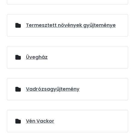
Termesztett növények gyűjteménye
Üvegház
Vadrózsagyűjtemény
Vén Vackor