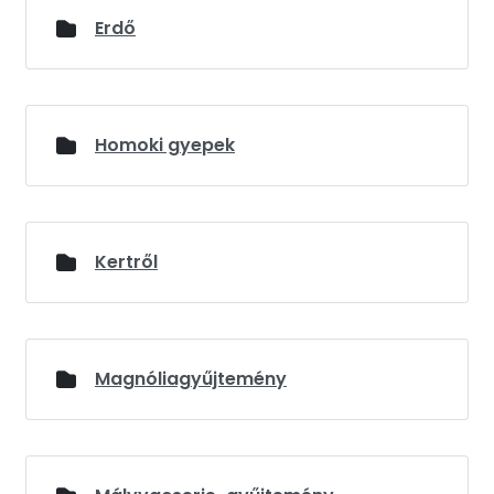
Erdő
Homoki gyepek
Kertről
Magnóliagyűjtemény