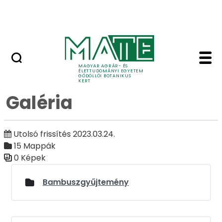
Ugrás a fő tartalomhoz
Adó 1%
Galéria - Galéria - Gö
Galéria
MAGYAR AGRÁR- ÉS
ÉLETTUDOMÁNYI EGYETEM
GÖDÖLLŐI BOTANIKUS
KERT
Galéria
Utolsó frissítés 2023.03.24.
15 Mappák
0 Képek
Médiatár
Bambuszgyűjtemény