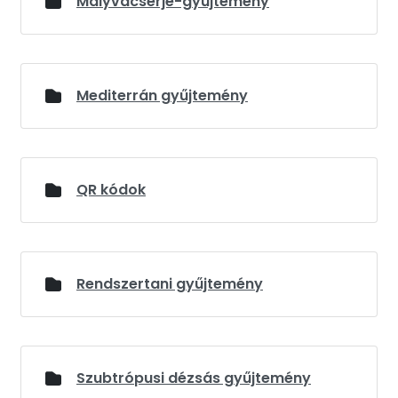
Mályvacserje-gyűjtemény
Mediterrán gyűjtemény
QR kódok
Rendszertani gyűjtemény
Szubtrópusi dézsás gyűjtemény