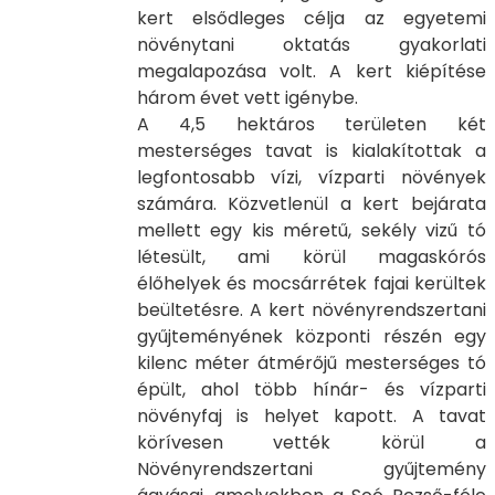
kert elsődleges célja az egyetemi
növénytani oktatás gyakorlati
megalapozása volt. A kert kiépítése
három évet vett igénybe.
A 4,5 hektáros területen két
mesterséges tavat is kialakítottak a
legfontosabb vízi, vízparti növények
számára. Közvetlenül a kert bejárata
mellett egy kis méretű, sekély vizű tó
létesült, ami körül magaskórós
élőhelyek és mocsárrétek fajai kerültek
beültetésre. A kert növényrendszertani
gyűjteményének központi részén egy
kilenc méter átmérőjű mesterséges tó
épült, ahol több hínár- és vízparti
növényfaj is helyet kapott. A tavat
körívesen vették körül a
Növényrendszertani gyűjtemény