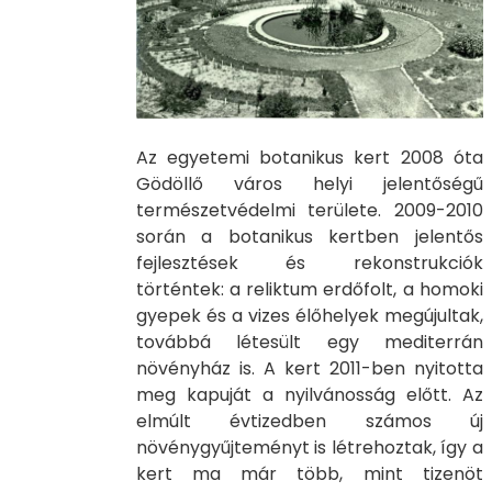
Az egyetemi botanikus kert 2008 óta
Gödöllő város helyi jelentőségű
természetvédelmi területe. 2009-2010
során a botanikus kertben jelentős
fejlesztések és rekonstrukciók
történtek: a reliktum erdőfolt, a homoki
gyepek és a vizes élőhelyek megújultak,
továbbá létesült egy mediterrán
növényház is. A kert 2011-ben nyitotta
meg kapuját a nyilvánosság előtt. Az
elmúlt évtizedben számos új
növénygyűjteményt is létrehoztak, így a
kert ma már több, mint tizenöt