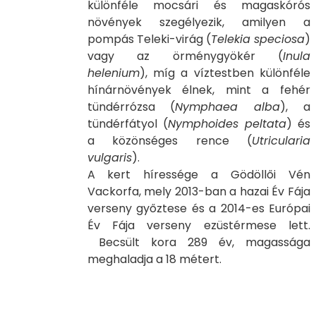
különféle mocsári és magaskórós
növények szegélyezik, amilyen a
pompás Teleki-virág (
Telekia speciosa
)
vagy az örménygyökér (
Inula
helenium
), míg a víztestben különféle
hínárnövények élnek, mint a fehér
tündérrózsa (
Nymphaea alba
), a
tündérfátyol (
Nymphoides peltata
) és
a közönséges rence (
Utricularia
vulgaris
).
A kert híressége a Gödöllői Vén
Vackorfa, mely 2013-ban a hazai Év Fája
verseny győztese és a 2014-es Európai
Év Fája verseny ezüstérmese lett.
Becsült kora 289 év, magassága
meghaladja a 18 métert.