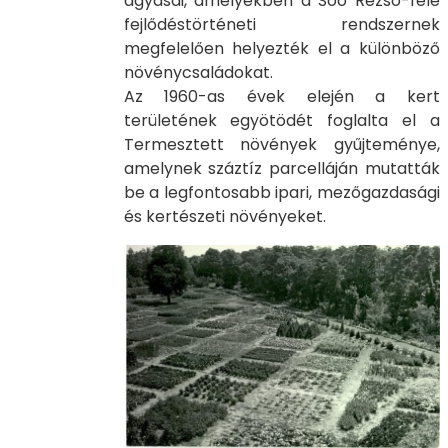
ágyásai, amelyekben a Soó Rezső-féle
fejlődéstörténeti rendszernek
megfelelően helyezték el a különböző
növénycsaládokat.
Az 1960-as évek elején a kert
területének egyötödét foglalta el a
Termesztett növények gyűjteménye,
amelynek száztíz parcelláján mutatták
be a legfontosabb ipari, mezőgazdasági
és kertészeti növényeket.