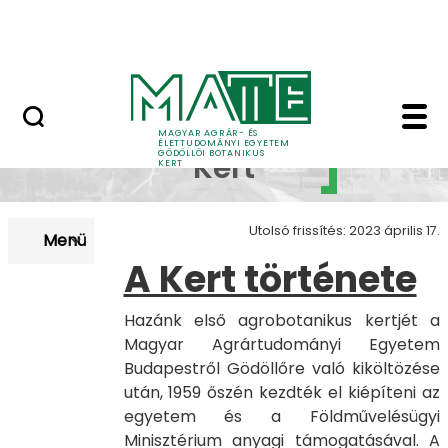
Ugrás a fő tartalomhoz
Adó 1%
Botanikus Kert - Gödöl
Botanikus
MAGYAR AGRÁR- ÉS
ÉLETTUDOMÁNYI EGYETEM
GÖDÖLLŐI BOTANIKUS
Kert
KERT
Utolsó frissítés: 2023 április 17.
Menü
A Kert története
Hazánk első agrobotanikus kertjét a
Magyar Agrártudományi Egyetem
Budapestről Gödöllőre való kiköltözése
után, 1959 őszén kezdték el kiépíteni az
egyetem és a Földművelésügyi
Minisztérium anyagi támogatásával. A