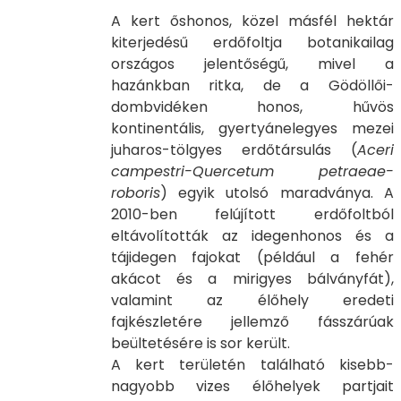
A kert őshonos, közel másfél hektár
kiterjedésű erdőfoltja botanikailag
országos jelentőségű, mivel a
hazánkban ritka, de a Gödöllői-
dombvidéken honos, hűvös
kontinentális, gyertyánelegyes mezei
juharos-tölgyes erdőtársulás (
Aceri
campestri-Quercetum petraeae-
roboris
) egyik utolsó maradványa. A
2010-ben felújított erdőfoltból
eltávolították az idegenhonos és a
tájidegen fajokat (például a fehér
akácot és a mirigyes bálványfát),
valamint az élőhely eredeti
fajkészletére jellemző fásszárúak
beültetésére is sor került.
A kert területén található kisebb-
nagyobb vizes élőhelyek partjait