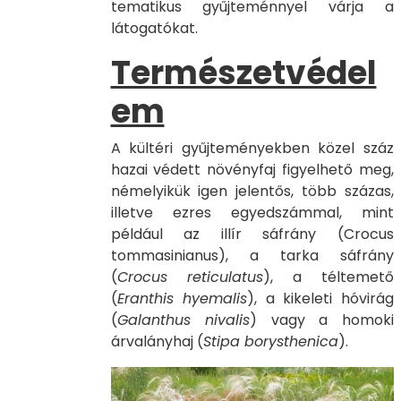
tematikus gyűjteménnyel várja a
látogatókat.
Természetvédel
em
A kültéri gyűjteményekben közel száz
hazai védett növényfaj figyelhető meg,
némelyikük igen jelentős, több százas,
illetve ezres egyedszámmal, mint
például az illír sáfrány (Crocus
tommasinianus), a tarka sáfrány
(
Crocus reticulatus
), a téltemető
(
Eranthis hyemalis
), a kikeleti hóvirág
(
Galanthus nivalis
) vagy a homoki
árvalányhaj (
Stipa borysthenica
).