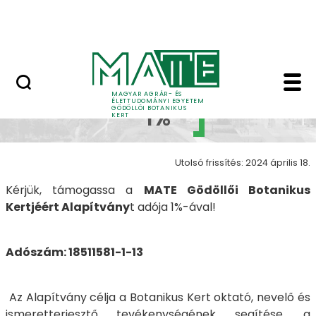
Ugrás a fő tartalomhoz
Adó 1%
Adó 1% - Gödöllői Bota
Adó
MAGYAR AGRÁR- ÉS
ÉLETTUDOMÁNYI EGYETEM
GÖDÖLLŐI BOTANIKUS
1%
KERT
Utolsó frissítés: 2024 április 18.
Kérjük, támogassa a
MATE Gödöllői Botanikus
Kertjéért Alapítvány
t adója 1%-ával!
Adószám: 18511581-1-13
Az Alapítvány célja a Botanikus Kert oktató, nevelő és
ismeretterjesztő tevékenységének segítése, a