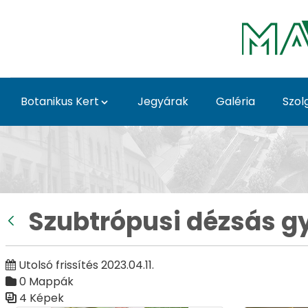
Ugrás a fő tartalomhoz
Botanikus Kert
Jegyárak
Galéria
Szol
Szubtrópusi dézsás gy
Szubtrópusi dézsás 
Vissza
Utolsó frissítés 2023.04.11.
0 Mappák
4 Képek