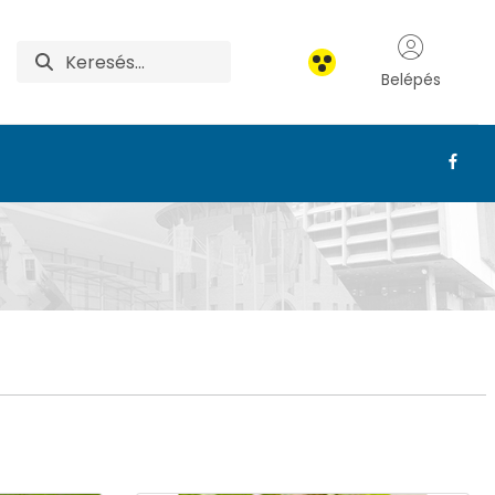
Belépés
ödöllői Botanikus Ker