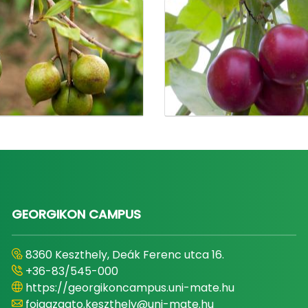
GEORGIKON CAMPUS
8360 Keszthely, Deák Ferenc utca 16.
+36-83/545-000
https://georgikoncampus.uni-mate.hu
foigazgato.keszthely@uni-mate.hu