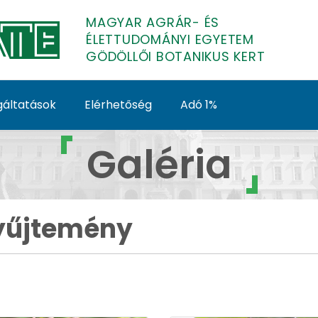
MAGYAR AGRÁR- ÉS
ÉLETTUDOMÁNYI EGYETEM
GÖDÖLLŐI BOTANIKUS KERT
gáltatások
Elérhetőség
Adó 1%
űjtemény - Galéria - G
Galéria
gyűjtemény