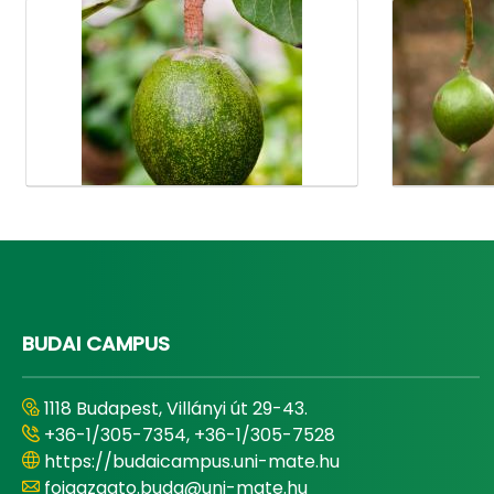
Médiatár
BUDAI CAMPUS
1118 Budapest, Villányi út 29-43.
+36-1/305-7354, +36-1/305-7528
https://budaicampus.uni-mate.hu
foigazgato.buda@uni-mate.hu