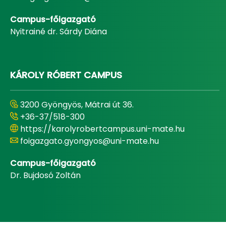
Campus-főigazgató
Nyitrainé dr. Sárdy Diána
KÁROLY RÓBERT CAMPUS
3200 Gyöngyös, Mátrai út 36.
+36-37/518-300
https://karolyrobertcampus.uni-mate.hu
foigazgato.gyongyos@uni-mate.hu
Campus-főigazgató
Dr. Bujdosó Zoltán