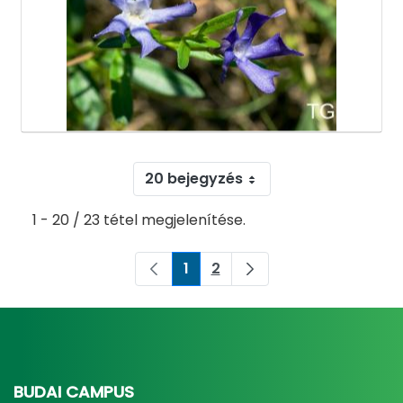
20 bejegyzés
1 - 20 / 23 tétel megjelenítése.
1
2
Oldal
Oldal
BUDAI CAMPUS