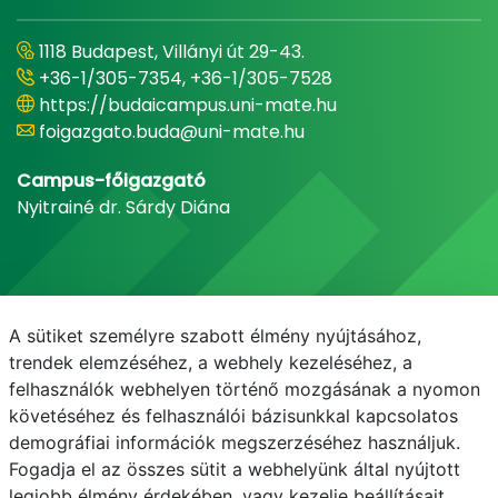
1118 Budapest, Villányi út 29-43.
+36-1/305-7354, +36-1/305-7528
https://budaicampus.uni-mate.hu
foigazgato.buda@uni-mate.hu
Campus-főigazgató
Nyitrainé dr. Sárdy Diána
A sütiket személyre szabott élmény nyújtásához,
trendek elemzéséhez, a webhely kezeléséhez, a
felhasználók webhelyen történő mozgásának a nyomon
követéséhez és felhasználói bázisunkkal kapcsolatos
demográfiai információk megszerzéséhez használjuk.
E-mail
Telefonkönyv
NEPTUN
E-learning
Fogadja el az összes sütit a webhelyünk által nyújtott
legjobb élmény érdekében, vagy kezelje beállításait.